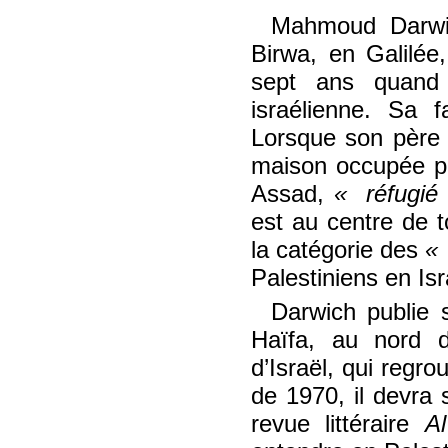
Mahmoud Darwic
Birwa, en Galilée,
sept ans quand 
israélienne. Sa f
Lorsque son père r
maison occupée par 
Assad,
réfugié 
est au centre de 
la catégorie des
Palestiniens en Isr
Darwich publie 
Haïfa, au nord d
d’Israël, qui regrou
de 1970, il devra s’
revue littéraire
A