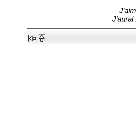
J’ai
J’aura