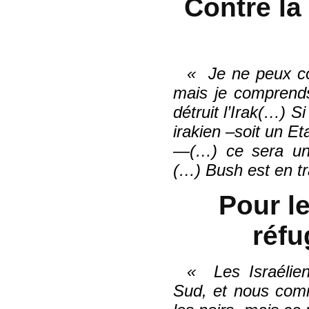
Contre la
Je ne peux co
mais je comprends
détruit l’Irak(…) 
irakien –soit un 
—(…) ce sera un
(…) Bush est en t
Pour le
réfu
Les Israélien
Sud, et nous comm