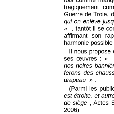
tragiquement c
Guerre de Troie, d
qui on enlève jusq
, tantôt il se 
affirmant son ra
harmonie possible 
Il nous propose
ses œuvres :
S
nos noires banniè
ferons des chaus
drapeau
.
(Parmi les publi
est étroite, et au
de siège
, Actes 
2006)