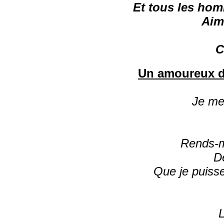
Et tous les ho
Aim
C
Un amoureux d
Je me
Rends-mo
D
Que je puiss
L