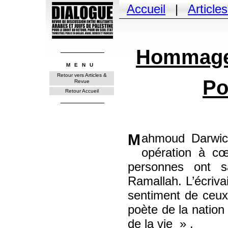
Accueil
|
Article
Hommage
MENU
Retour vers Articles &
Po
Revue
Retour Accueil
Mahmoud Darwich est mort le 9 août , peu après une
opération à cœ
personnes ont s
Ramallah. L’écriva
sentiment de ceux 
poète de la nation 
de la vie
.