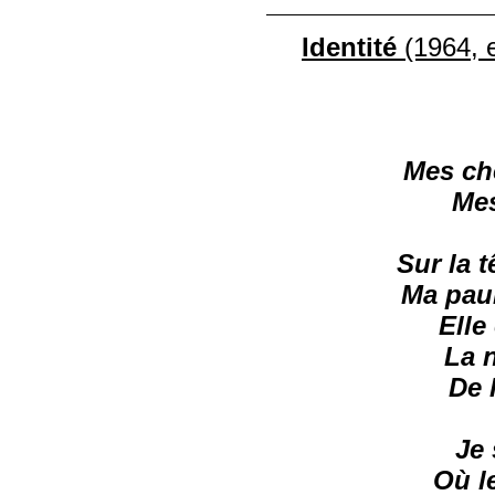
Identité
(1964, e
Mes ch
Mes
Sur la 
Ma pau
Elle
La n
De 
Je 
Où l