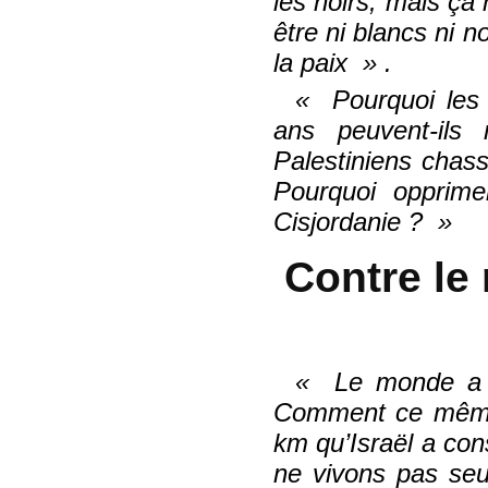
les noirs, mais ça
être ni blancs ni n
la paix
.
Pourquoi les ré
ans peuvent-ils 
Palestiniens chass
Pourquoi opprimen
Cisjordanie ?
Contre le
Le monde a cé
Comment ce même 
km qu’Israël a con
ne vivons pas se