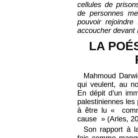
cellules de priso
de personnes meu
pouvoir rejoindr
accoucher devant 
LA POÉ
Mahmoud Darwich
qui veulent, au no
En dépit d’un imm
palestiniennes les
à être lu
comm
cause
(Arles, 2
Son rapport à l
fois comme manque 