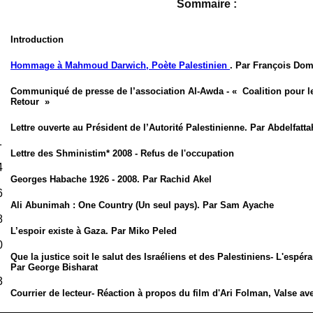
Sommaire :
Introduction
Hommage à Mahmoud Darwich, Poète Palestinien
. Par François Do
Communiqué de presse de l’association Al-Awda -
Coalition pour le
Retour
Lettre ouverte au Président de l’Autorité Palestinienne. Par Abdelfat
1
Lettre des Shministim* 2008 - Refus de l'occupation
4
Georges Habache 1926 - 2008. Par Rachid Akel
6
Ali Abunimah : One Country (Un seul pays). Par Sam Ayache
8
L’espoir existe à Gaza. Par Miko Peled
0
Que la justice soit le salut des Israéliens et des Palestiniens- L'espé
Par George Bisharat
3
Courrier de lecteur- Réaction à propos du film d'Ari Folman, Valse av