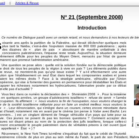
ueil
|
Articles & Revue
N° 21 (Septembre 2008)
Introduction
Ce numéro de Dialogue paraît avec un certain retard, et nous demandons à nos lecteurs de bie
lencher quelques mois
plus tard la Nakba, c'est-à-dire l’expulsion massive de 800 000 palestiniens ; après
des dizaines de
plan de paix
aboutissant de manière unilatérale à des
concessions palestiniennes, l’impasse reste totale. Aujourd’hui, la situation demeure
trêmement difficile pour les peuples du Moyen Orient, menacés par l’état de guerre
manent que promeut l’administration américaine.
Une question se pose alors : quelle est la solution fondée sur la démocratie politique
le droit de tous les peuples de la région à vivre en paix ? Les éléments publiés dans
te revue, ne montrent-ils pas qu’une issue existe ? Y a-t-il effectivement une autre
ution que l’établissement un seul État dans lequel les composantes arabes et juives
raient les mêmes droits ? Face à la stratégie américaine, véhiculée par l’Union
opéenne, qui vise à fomenter des guerres en permanence pour déstabiliser les États et
aparer les richesses notamment les hydrocarbures, l’alternative posée par ce débat
st-elle pas d’actualité ?
Vous lirez dans ce numéro la déclaration des
Shministim 2008
. Pour la troisième
s en quelques années, un groupe d’adolescents israéliens
refuse de servir
l’armée
ccupation. Ils affirment :
nous voulons la fin de l’occupation, nous voulons changer la
e de la société israélienne militariste pour en faire un endroit meilleur, nous voulons la
ix
. Leur dénonciation, qui s’intègre dans un courant, certes encore minoritaire dans
tat d’Israël, notamment mis en avant par le cinéma (on pense à
Valse avec Bachir, Les
ronniers...
) est un cinglant démenti de l’image véhiculée d’un pays qui lutte pour sa
rvie. Ces jeunes ne posent ils pas les bonnes questions ? Comment accepter des
ures soi disant prises au nom de la protection des juifs israéliens, lorsque celles-ci
nnent encamisoler le peuple palestinien dans de véritables prisons à ciel ouvert (que
n appellerait
État
) ?
Récemment, le New York Times lui-même s’inquiétait du fait que le crédit de l’Autorité
lestinienne s’érode de plus en plus au sein même du Fatah, le parti de son Président, Mah