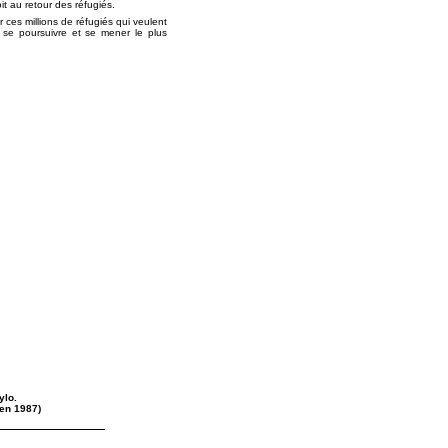
t au retour des réfugiés.
r ces millions de réfugiés qui veulent
t se poursuivre et se mener le plus
ylo.
 en 1987)