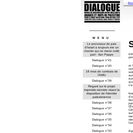
Acc
MENU
Soixante ans après la partition de la Palestine, qui devait déc
Le processus de paix
d'Israel a toujours ete un
chemin qui ne mene nulle
ex
part - Ilan Pappe
per
Dialogue n°41
et 
Dialogue n°40
cet
18 mois de combats de
sol
l'AWU
au
eur
Dialogue n°39
acc
n’e
Regard sur le projet
imperialo-sioniste visant la
foi
disparition de l'identite
d’o
palestinienne
fac
Dialogue n°38
pa
l’É
Dialogue n°37
Cit
su
Dialogue n°36
mes
vie
Dialogue n°35
l’o
Dialogue n°34
Dialogue n°33
Pa