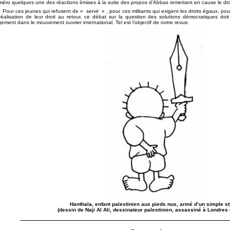
éro quelques une des réactions émises à la suite des propos d’Abbas remettant en cause le droi
Pour ces jeunes qui refusent de
servir
, pour ces militants qui exigent les droits égaux, pou
réalisation de leur droit au retour, ce débat sur la question des solutions démocratiques doi
gement dans le mouvement ouvrier international. Tel est l’objectif de notre revue.
Hanthala, enfant palestinien aux pieds nus, armé d’un simple st
(dessin de Naji Al Ali, dessinateur palestinien, assassiné à Londres