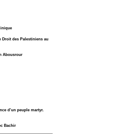
minique
 Droit des Palestiniens au
tah Abousrour
rance d’un peuple martyr.
ec Bachir